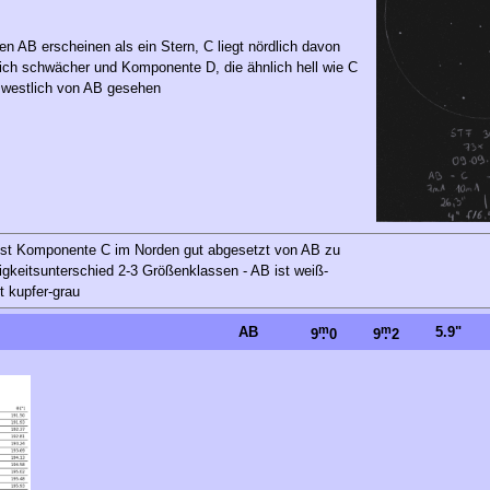
n AB erscheinen als ein Stern, C liegt nördlich davon
lich schwächer und Komponente D, die ähnlich hell wie C
t westlich von AB gesehen
ist Komponente C im Norden gut abgesetzt von AB zu
igkeitsunterschied 2-3 Größenklassen - AB ist weiß-
kt kupfer-grau
m
m
AB
5.9"
9
.
0
9
.
2