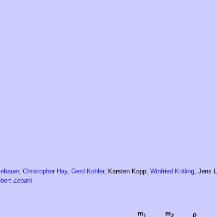
ebauer
,
Christopher Hay
,
Gerd Kohler
, Karsten Kopp,
Winfried Kräling
, Jens L
bert Zebahl
m
m
ρ
1
2