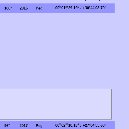
h
m
s
00
01
29.19
/ +30°44'08.70"
186°
2016
Peg
h
m
s
00
02
10.18
/ +27°04'55.60"
96°
2017
Peg