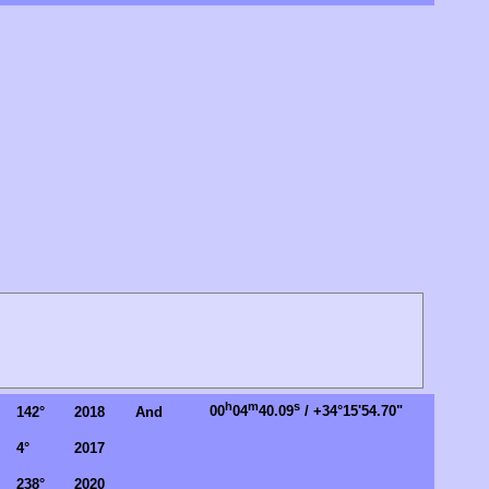
h
m
s
00
04
40.09
/ +34°15'54.70"
142°
2018
And
4°
2017
238°
2020