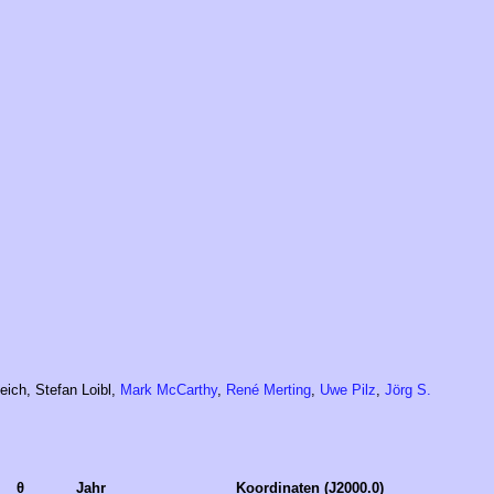
eich, Stefan Loibl,
Mark McCarthy
,
René Merting
,
Uwe Pilz
,
Jörg S.
θ
Jahr
Koordinaten (J2000.0)