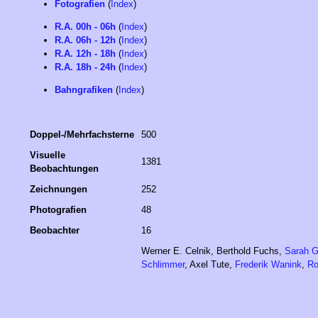
Fotografien
(
Index
)
R.A. 00h - 06h
(
Index
)
R.A. 06h - 12h
(
Index
)
R.A. 12h - 18h
(
Index
)
R.A. 18h - 24h
(
Index
)
Bahngrafiken
(
Index
)
Doppel-/Mehrfachsterne
500
Visuelle
1381
Beobachtungen
Zeichnungen
252
Photografien
48
Beobachter
16
Werner E. Celnik, Berthold Fuchs,
Sarah G
Schlimmer
, Axel Tute,
Frederik Wanink
,
Ro