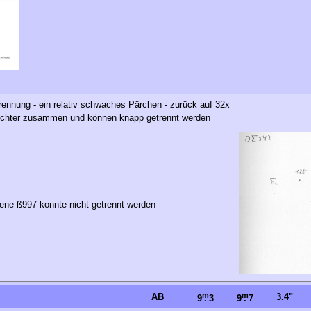
Trennung - ein relativ schwaches Pärchen - zurück auf 32x
ichter zusammen und können knapp getrennt werden
ene ß997 konnte nicht getrennt werden
m
m
AB
3.4"
9
.
3
9
.
7