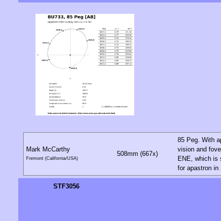
85 Peg. With ap
Mark McCarthy
vision and fove
508mm (667x)
ENE, which is s
Fremont (California/USA)
for apastron in
STF3056