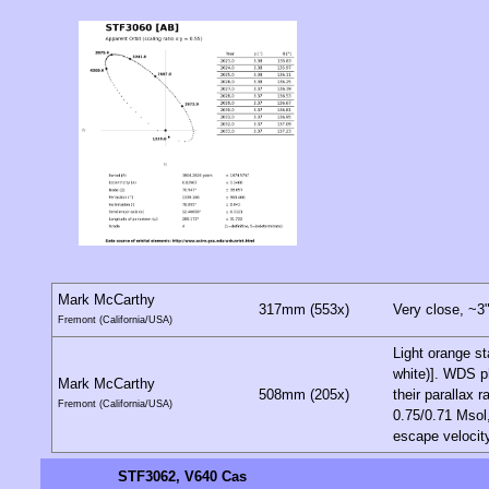
Mark McCarthy
317mm (553x)
Very close, ~3"
Fremont (California/USA)
Light orange sta
white)]. WDS ph
Mark McCarthy
508mm (205x)
their parallax 
Fremont (California/USA)
0.75/0.71 Msol, 
escape velocity
STF3062, V640 Cas