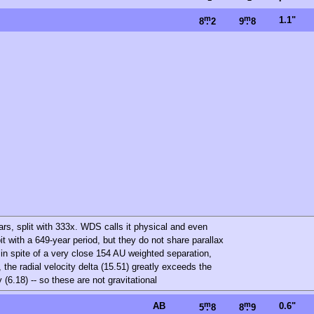
m
m
1.1"
8
.
2
9
.
8
ars, split with 333x. WDS calls it physical and even
it with a 649-year period, but they do not share parallax
in spite of a very close 154 AU weighted separation,
 the radial velocity delta (15.51) greatly exceeds the
 (6.18) -- so these are not gravitational
m
m
AB
0.6"
5
.
8
8
.
9