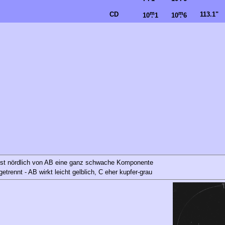
m
m
CD
113.1"
10
.
1
10
.
6
ist nördlich von AB eine ganz schwache Komponente
getrennt - AB wirkt leicht gelblich, C eher kupfer-grau