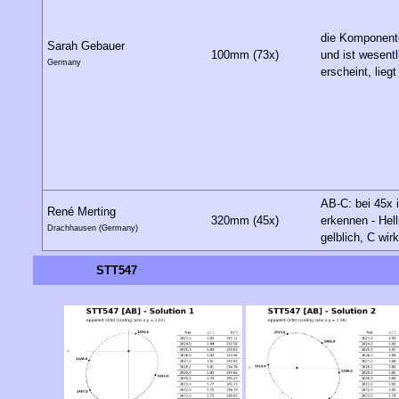
die Komponente
Sarah Gebauer
100mm (73x)
und ist wesent
Germany
erscheint, lieg
AB-C: bei 45x 
René Merting
320mm (45x)
erkennen - Hell
Drachhausen (Germany)
gelblich, C wir
STT547