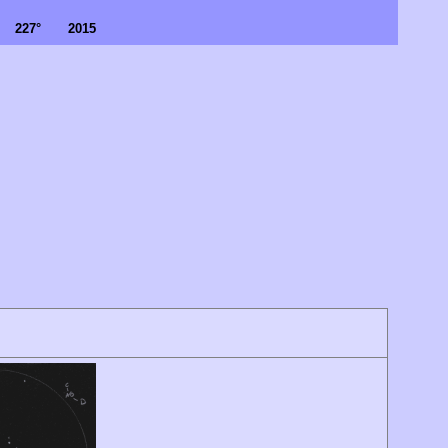
227°
2015