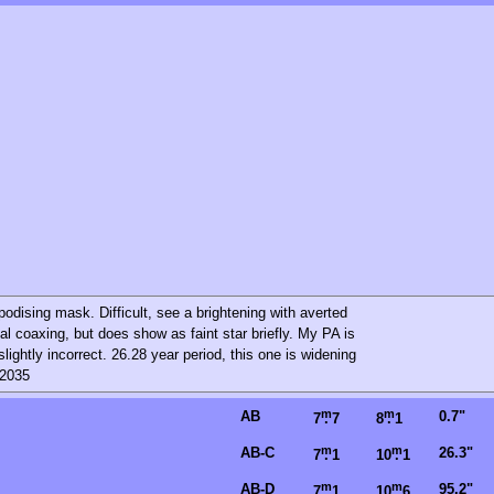
odising mask. Difficult, see a brightening with averted
al coaxing, but does show as faint star briefly. My PA is
lightly incorrect. 26.28 year period, this one is widening
 2035
m
m
AB
0.7"
7
.
7
8
.
1
m
m
AB-C
26.3"
7
.
1
10
.
1
m
m
AB-D
95.2"
7
.
1
10
.
6