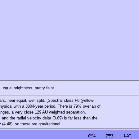
, equal brightness, pretty faint.
rs, near equal, well split. [Spectral class F8 (yellow-
ysical with a 3804-year period. There is 79% overlap of
ranges, a very close 129 AU weighted separation,
and the radial velocity delta (0.69) is far less than the
 (4.48). so these are gravitational
m
m
1.5"
6
.
4
7
.
3