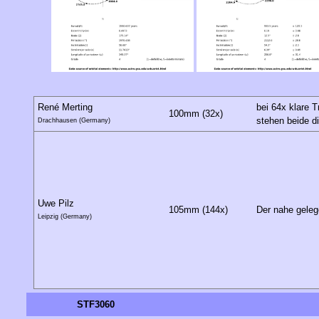
René Merting
bei 64x klare 
100mm (32x)
stehen beide d
Drachhausen (Germany)
Uwe Pilz
105mm (144x)
Der nahe geleg
Leipzig (Germany)
STF3060