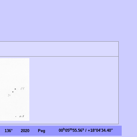
h
m
s
00
05
55.56
/ +18°04'34.40"
136°
2020
Peg