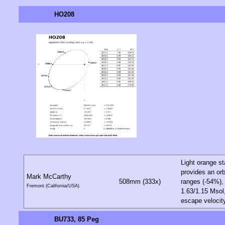
HO208
Light orange st
provides an orb
Mark McCarthy
508mm (333x)
ranges (-54%), 
Fremont (California/USA)
1.63/1.15 Msol,
escape velocity
BU733, 85 Peg