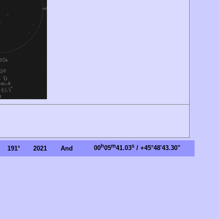
h
m
s
00
05
41.03
/ +45°48'43.30"
191°
2021
And