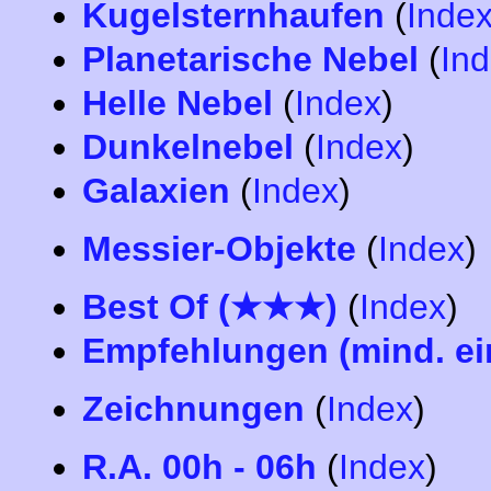
Kugelsternhaufen
(
Inde
Planetarische Nebel
(
In
Helle Nebel
(
Index
)
Dunkelnebel
(
Index
)
Galaxien
(
Index
)
Messier-Objekte
(
Index
)
Best Of (★★★)
(
Index
)
Empfehlungen (mind. ei
Zeichnungen
(
Index
)
R.A. 00h - 06h
(
Index
)