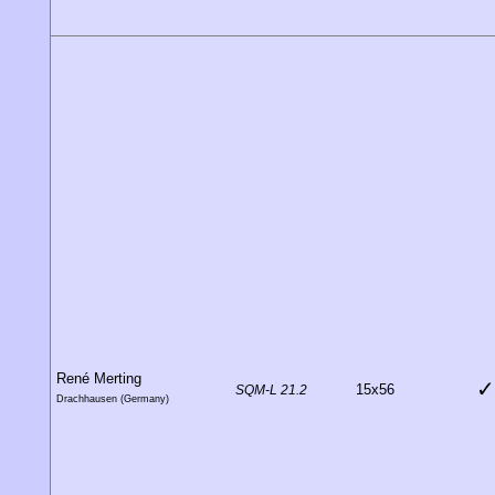
René Merting
✓
15x56
SQM-L 21.2
Drachhausen (Germany)