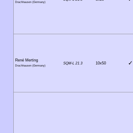
Drachhausen (Germany)
René Merting
✓
10x50
SQM-L 21.3
Drachhausen (Germany)