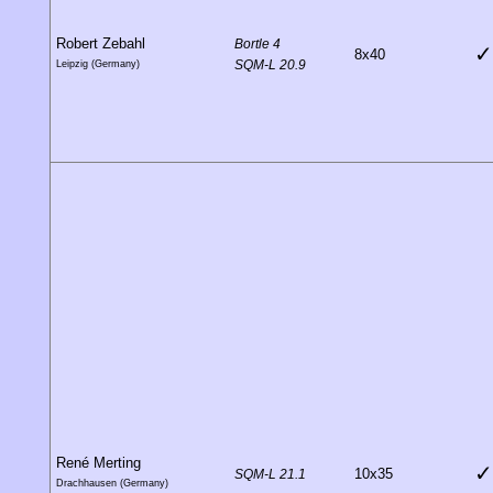
Robert Zebahl
Bortle 4
✓
8x40
SQM-L 20.9
Leipzig (Germany)
René Merting
✓
10x35
SQM-L 21.1
Drachhausen (Germany)