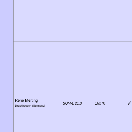
René Merting
✓
16x70
SQM-L 21.3
Drachhausen (Germany)