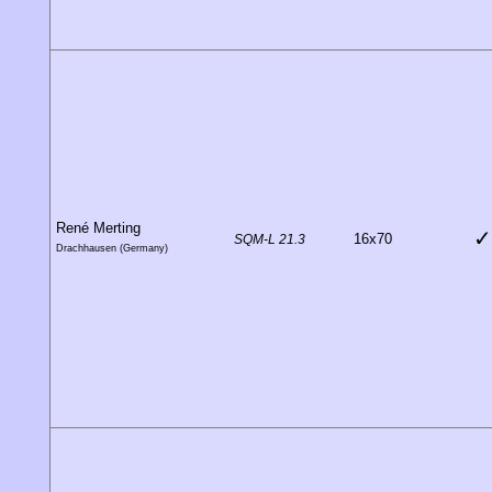
René Merting
✓
16x70
SQM-L 21.3
Drachhausen (Germany)