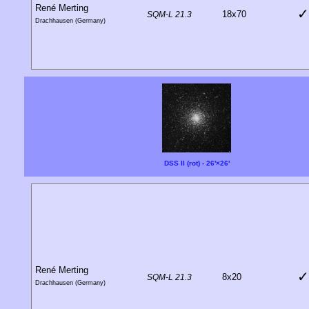
René Merting
✓
18x70
SQM-L 21.3
Drachhausen (Germany)
DSS II (rot) - 26'×26'
René Merting
✓
8x20
SQM-L 21.3
Drachhausen (Germany)