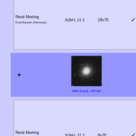
René Merting
✓
18x70
SQM-L 21.3
Drachhausen (Germany)
★
DSS II (rot) - 16'×16'
René Merting
✓
8x20
SQM-L 21.3