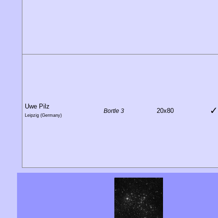
Uwe Pilz
✓
20x80
Bortle 3
Leipzig (Germany)