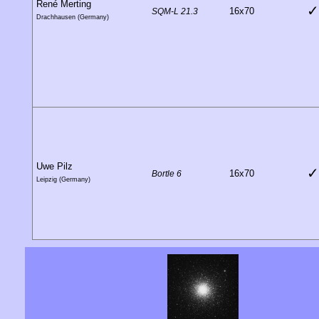
René Merting
✓
16x70
SQM-L 21.3
Drachhausen (Germany)
Uwe Pilz
✓
16x70
Bortle 6
Leipzig (Germany)