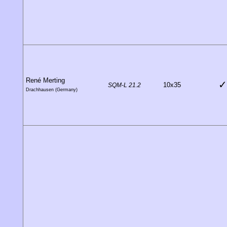
René Merting
✓
10x35
SQM-L 21.2
Drachhausen (Germany)