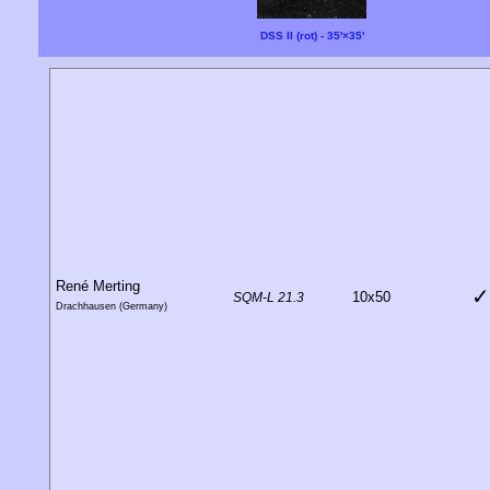
DSS II (rot) - 35'×35'
René Merting
✓
10x50
SQM-L 21.3
Drachhausen (Germany)