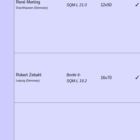
René Merting
✓
12x50
SQM-L 21.0
Drachhausen (Germany)
Robert Zebahl
Bortle 6-
✓
16x70
SQM-L 19.2
Leipzig (Germany)