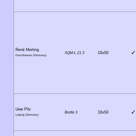
René Merting
✓
10x50
SQM-L 21.3
Drachhausen (Germany)
Uwe Pilz
✓
10x50
Bortle 3
Leipzig (Germany)