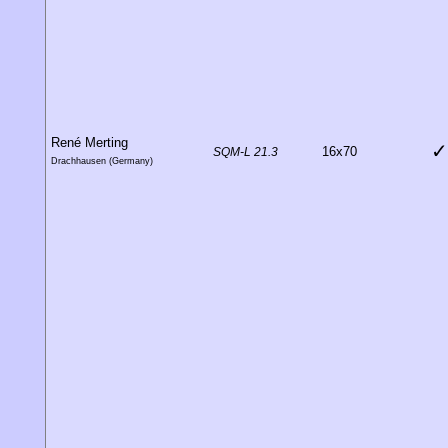
René Merting
✓
16x70
SQM-L 21.3
Drachhausen (Germany)