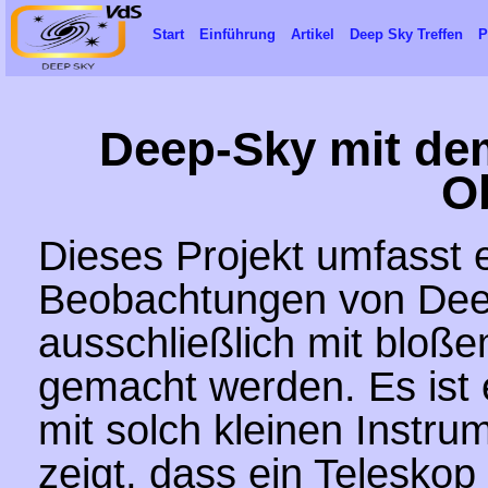
Start
Einführung
Artikel
Deep Sky Treffen
P
Deep-Sky mit dem
O
Dieses Projekt umfasst 
Beobachtungen von Dee
ausschließlich mit bloß
gemacht werden. Es ist e
mit solch kleinen Instru
zeigt, dass ein Teleskop