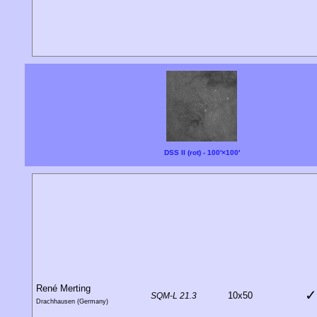
DSS II (rot) - 100'×100'
René Merting
✓
10x50
SQM-L 21.3
Drachhausen (Germany)