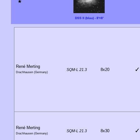
★
DSS II (blau) - 8'×8'
René Merting
✓
8x20
SQM-L 21.3
Drachhausen (Germany)
René Merting
✓
8x30
SQM-L 21.3
Drachhausen (Germany)