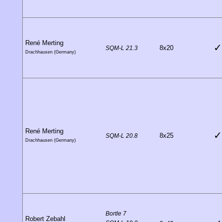
René Merting
✓
8x20
SQM-L 21.3
Drachhausen (Germany)
René Merting
✓
8x25
SQM-L 20.8
Drachhausen (Germany)
Bortle 7
Robert Zebahl