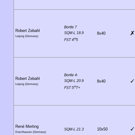
Bortle 7
Robert Zebahl
✗
SQM-L 18.9
8x40
Leipzig (Germany)
m
FST 4
.
5
Bortle 4-
Robert Zebahl
✓
SQM-L 20.9
8x40
Leipzig (Germany)
m
FST 5
.
7+
René Merting
✓
10x50
SQM-L 21.3
Drachhausen (Germany)